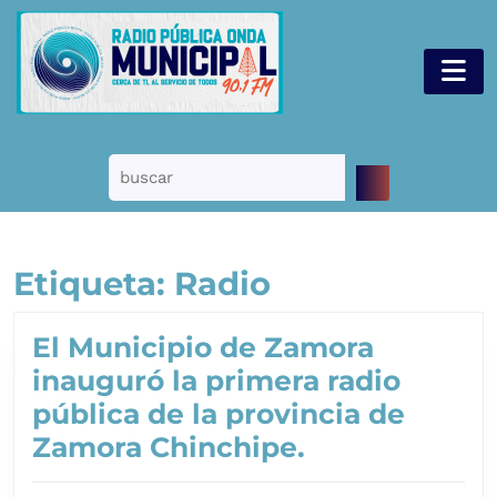
Saltar
al
B
contenido
d
Saltar
a
al
contenido
Buscar:
Etiqueta:
Radio
El Municipio de Zamora
inauguró la primera radio
pública de la provincia de
El
Zamora Chinchipe.
Municipio