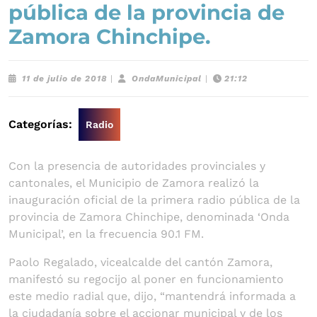
pública de la provincia de
Zamora Chinchipe.
11
OndaMunicipal
11 de julio de 2018
|
OndaMunicipal
|
21:12
de
julio
de
Categorías:
Radio
2018
Con la presencia de autoridades provinciales y
cantonales, el Municipio de Zamora realizó la
inauguración oficial de la primera radio pública de la
provincia de Zamora Chinchipe, denominada ‘Onda
Municipal’, en la frecuencia 90.1 FM.
Paolo Regalado, vicealcalde del cantón Zamora,
manifestó su regocijo al poner en funcionamiento
este medio radial que, dijo, “mantendrá informada a
la ciudadanía sobre el accionar municipal y de los