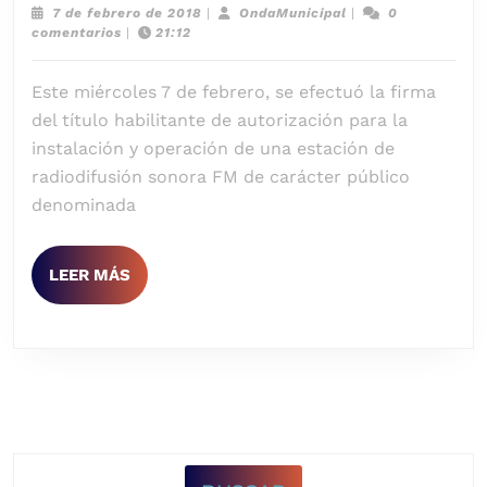
otorgó
7
OndaMunicipal
7 de febrero de 2018
|
OndaMunicipal
|
0
de
comentarios
|
21:12
el
febrero
de
título
Este miércoles 7 de febrero, se efectuó la firma
2018
habilitante
del título habilitante de autorización para la
al
instalación y operación de una estación de
GAD
radiodifusión sonora FM de carácter público
denominada
de
Zamora
para
LEER
LEER MÁS
MÁS
que
opere
una
estación
de
radio