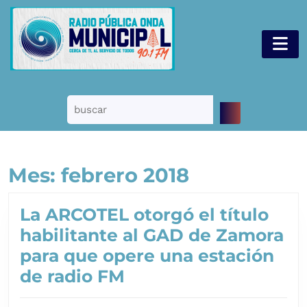
Saltar
al
B
contenido
d
Saltar
a
al
contenido
Buscar:
Mes:
febrero 2018
La ARCOTEL otorgó el título
habilitante al GAD de Zamora
para que opere una estación
La
de radio FM
ARCOTEL