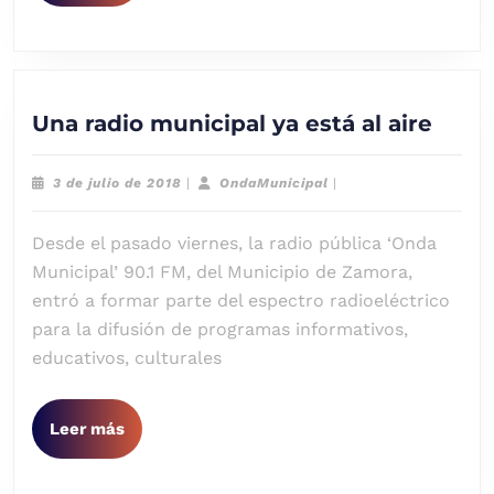
Una
Una radio municipal ya está al aire
radio
muni
3
OndaMunicipal
3 de julio de 2018
|
OndaMunicipal
|
ya
de
julio
está
Desde el pasado viernes, la radio pública ‘Onda
de
al
2018
Municipal’ 90.1 FM, del Municipio de Zamora,
aire
entró a formar parte del espectro radioeléctrico
para la difusión de programas informativos,
educativos, culturales
Leer
Leer más
más